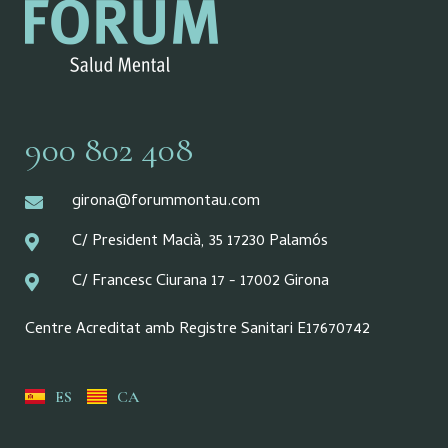
900 802 408
girona@forummontau.com
C/ President Macià, 35 17230 Palamós
C/ Francesc Ciurana 17 - 17002 Girona
Centre Acreditat amb Registre Sanitari E17670742
ES
CA