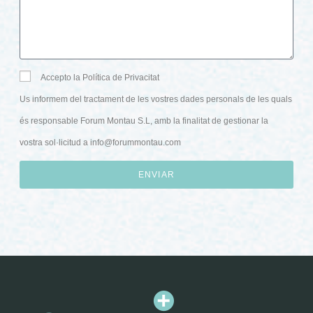
Accepto la Política de Privacitat
Us informem del tractament de les vostres dades personals de les quals
és responsable Forum Montau S.L, amb la finalitat de gestionar la
vostra sol·licitud a
info@forummontau.com
ENVIAR