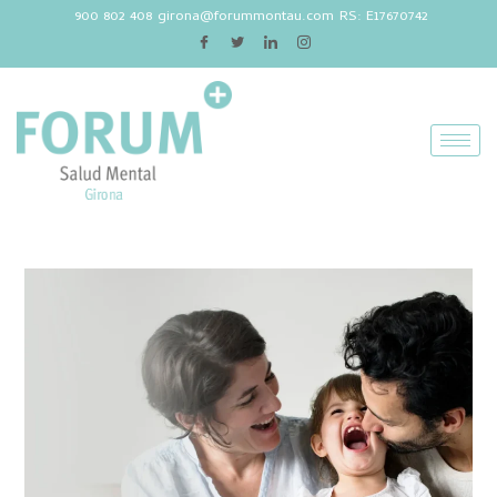
900 802 408
girona@forummontau.com
RS: E17670742