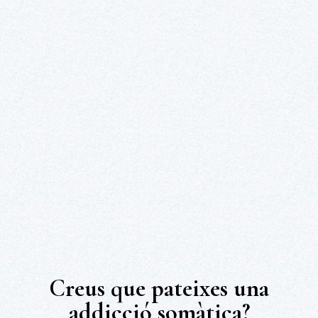
Creus que pateixes una
addicció somàtica?