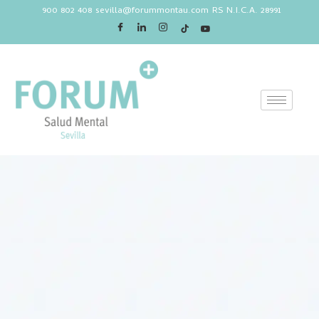
900 802 408
sevilla@forummontau.com
RS N.I.C.A. 28991