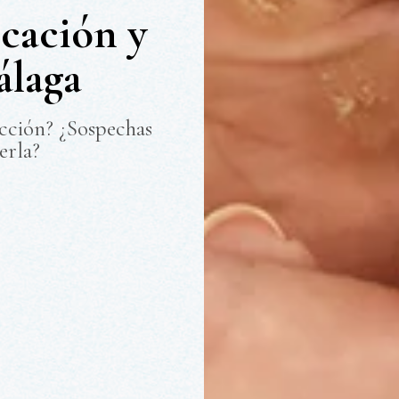
cación y
álaga
icción? ¿Sospechas
erla?