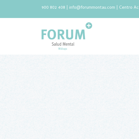
900 802 408 |
info@forummontau.com
| Centro Ac