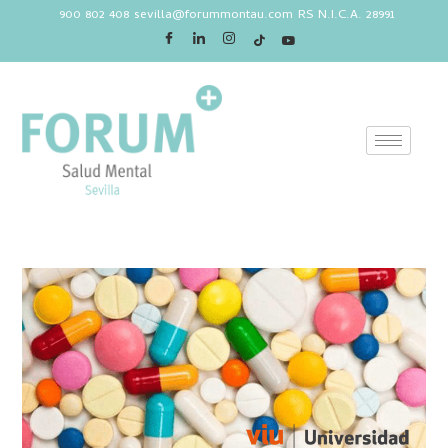
900 802 408
sevilla@forummontau.com
RS N.I.C.A. 28991