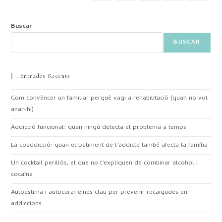
Buscar
BUSCAR
Entrades Recents
Com convèncer un familiar perquè vagi a rehabilitació (quan no vol
anar-hi)
Addicció funcional: quan ningú detecta el problema a temps
La coaddicció: quan el patiment de l’addicte també afecta la família
Un cocktail perillós, el que no t’expliquen de combinar alcohol i
cocaïna
Autoestima i autocura: eines clau per prevenir recaigudes en
addiccions