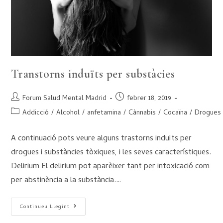
Transtorns induïts per substàcies
Forum Salud Mental Madrid
febrer 18, 2019
Addicció
/
Alcohol
/
anfetamina
/
Cànnabis
/
Cocaïna
/
Drogues
A continuació pots veure alguns trastorns induïts per
drogues i substàncies tòxiques, i les seves característiques.
Delirium El delirium pot aparèixer tant per intoxicació com
per abstinència a la substància.…
Continueu Llegint