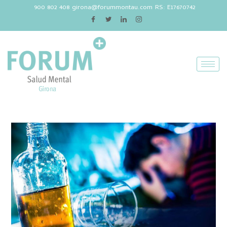
900 802 408
girona@forummontau.com
RS: E17670742