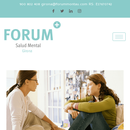
900 802 408
girona@forummontau.com
RS: E17670742