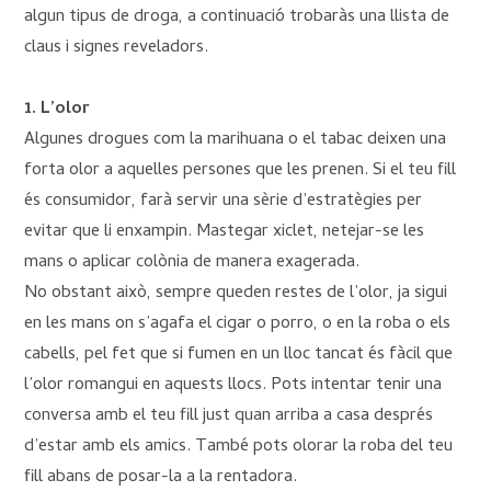
algun tipus de droga, a continuació trobaràs una llista de
claus i signes reveladors.
1. L’olor
Algunes drogues com la marihuana o el tabac deixen una
forta olor a aquelles persones que les prenen. Si el teu fill
és consumidor, farà servir una sèrie d’estratègies per
evitar que li enxampin. Mastegar xiclet, netejar-se les
mans o aplicar colònia de manera exagerada.
No obstant això, sempre queden restes de l’olor, ja sigui
en les mans on s’agafa el cigar o porro, o en la roba o els
cabells, pel fet que si fumen en un lloc tancat és fàcil que
l’olor romangui en aquests llocs. Pots intentar tenir una
conversa amb el teu fill just quan arriba a casa després
d’estar amb els amics. També pots olorar la roba del teu
fill abans de posar-la a la rentadora.