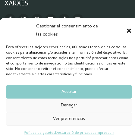
XARXES
Gestionar el consentimiento de
las cookies
Para ofrecer las mejores experiencias, utilizamos tecnologías como las
cookies para almacenar y/o acceder a la información del dispositivo. El
Copyright 2026 – Forum Salud Mental
consentimiento de estas tecnologías nos permitirá procesar datos como
el comportamiento de navegación o las identificaciones únicas en este
sitio. No consentir o retirar el consentimiento, puede afectar
negativamente a ciertas características y funciones.
Aceptar
Denegar
Ver preferencias
Política de galetes
Declaració de privadesa
Impressum