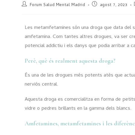
Forum Salud Mental Madrid
agost 7, 2023
Les metamfetamines són una droga que data del se
amfetamina. Com tantes altres drogues, va ser cre
potencial addictiu i els danys que podia arribar a 
Perè, què és realment aquesta droga?
És una de les drogues més potents atès que actua 
nerviós central.
Aquesta droga es comercialitza en forma de petits 
vidre o pedres brillants en la gamma dels blancs.
Amfetamines, metamfetamines i les diferènci