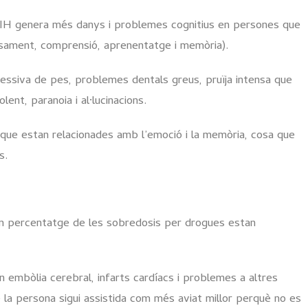
VIH genera més danys i problemes cognitius en persones que
ment, comprensió, aprenentatge i memòria).
cessiva de pes, problemes dentals greus, pruïja intensa que
ent, paranoia i al·lucinacions.
 que estan relacionades amb l’emoció i la memòria, cosa que
s.
an percentatge de les sobredosis per drogues estan
n embòlia cerebral, infarts cardíacs i problemes a altres
 la persona sigui assistida com més aviat millor perquè no es