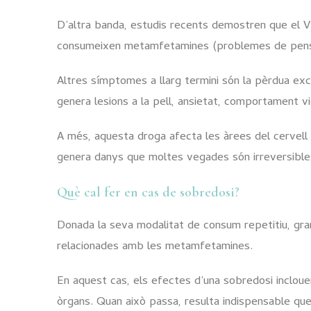
D’altra banda, estudis recents demostren que el 
consumeixen metamfetamines (problemes de pensa
Altres símptomes a llarg termini són la pèrdua ex
genera lesions a la pell, ansietat, comportament viol
A més, aquesta droga afecta les àrees del cervell
genera danys que moltes vegades són irreversible
Què cal fer en cas de sobredosi?
Donada la seva modalitat de consum repetitiu, gr
relacionades amb les metamfetamines.
En aquest cas, els efectes d’una sobredosi incloue
òrgans. Quan això passa, resulta indispensable que