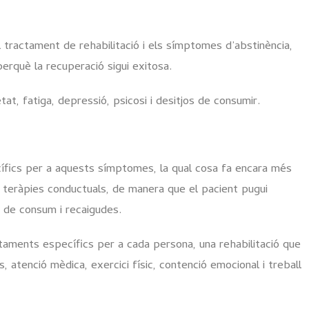
l tractament de rehabilitació i els símptomes d’abstinència,
erquè la recuperació sigui exitosa.
at, fatiga, depressió, psicosi i desitjos de consumir.
cífics per a aquests símptomes, la qual cosa fa encara més
 teràpies conductuals, de manera que el pacient pugui
ns de consum i recaigudes.
aments específics per a cada persona, una rehabilitació que
 atenció mèdica, exercici físic, contenció emocional i treball