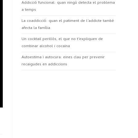
Addicció funcional: quan ningú detecta el problema
a temps
La coaddicció: quan el patiment de l’addicte també
afecta la família
Un cocktail perillós, el que no t’expliquen de
combinar alcohol i cocaïna
Autoestima i autocura: eines clau per prevenir
recaigudes en addiccions