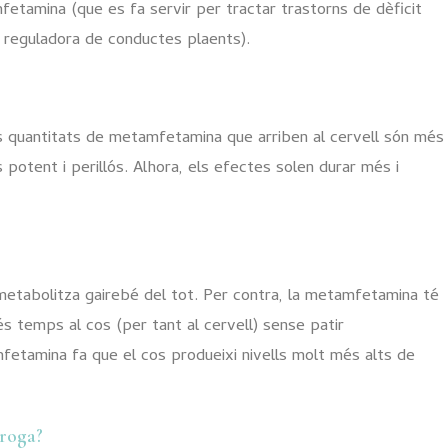
mfetamina (que es fa servir per tractar trastorns de dèficit
ia reguladora de conductes plaents).
es quantitats de metamfetamina que arriben al cervell són més
potent i perillós. Alhora, els efectes solen durar més i
 metabolitza gairebé del tot. Per contra, la metamfetamina té
 temps al cos (per tant al cervell) sense patir
mfetamina fa que el cos produeixi nivells molt més alts de
droga?