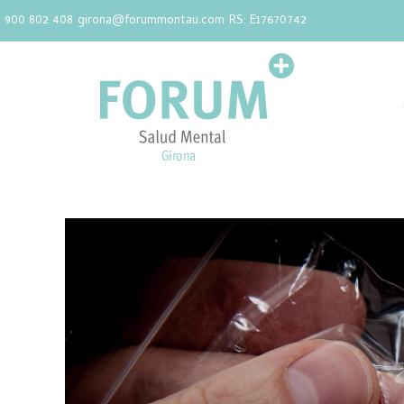
900 802 408
girona@forummontau.com
RS: E17670742