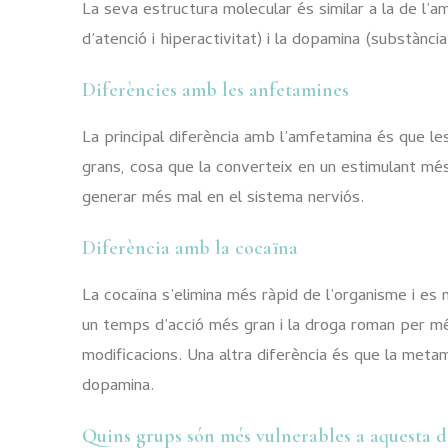
La seva estructura molecular és similar a la de l’a
d’atenció i hiperactivitat) i la dopamina (substànc
Diferències amb les anfetamines
La principal diferència amb l’amfetamina és que l
grans, cosa que la converteix en un estimulant més 
generar més mal en el sistema nerviós.
Diferència amb la cocaïna
La cocaïna s’elimina més ràpid de l’organisme i es
un temps d’acció més gran i la droga roman per més
modificacions. Una altra diferència és que la meta
dopamina.
Quins grups són més vulnerables a aquesta 