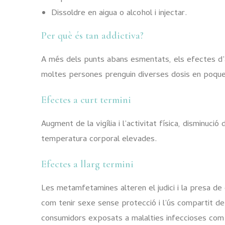
Dissoldre en aigua o alcohol i injectar.
Per què és tan addictiva?
A més dels punts abans esmentats, els efectes d’
moltes persones prenguin diverses dosis en poque
Efectes a curt termini
Augment de la vigília i l’activitat física, disminució 
temperatura corporal elevades.
Efectes a llarg termini
Les metamfetamines alteren el judici i la presa de
com tenir sexe sense protecció i l’ús compartit d
consumidors exposats a malalties infeccioses com el