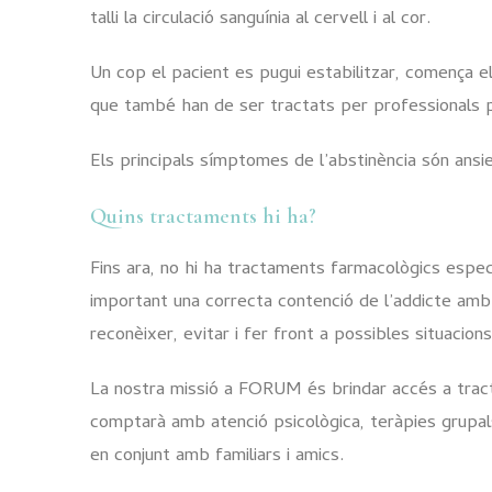
talli la circulació sanguínia al cervell i al cor.
Un cop el pacient es pugui estabilitzar, comença e
que també han de ser tractats per professionals p
Els principals símptomes de l’abstinència són ansiet
Quins tractaments hi ha?
Fins ara, no hi ha tractaments farmacològics espe
important una correcta contenció de l’addicte amb
reconèixer, evitar i fer front a possibles situacio
La nostra missió a FORUM és brindar accés a tract
comptarà amb atenció psicològica, teràpies grupals,
en conjunt amb familiars i amics.