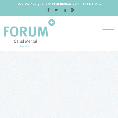
900 802 408
girona@forummontau.com
RS: E17670742