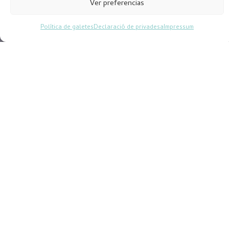
Ver preferencias
Política de galetes
Declaració de privadesa
Impressum
Trastorns del son
L’alteració del somni és un dels problemes amb el
qual tots hem pogut trobar-nos alguna vegada. Quan
aquesta alteració comença a perpetuar-se nit rere nit
és necessari consultar amb un professional, en cas
contrari el problema podria acabar convertint-se en