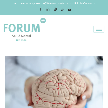
900 802 408
granada@forummontau.com
RS: NICA 62674