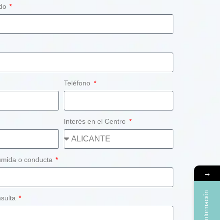
ido
Teléfono
Interés en el Centro
umida o conducta
→
Más información
nsulta