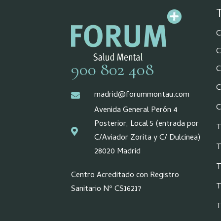
C
C
900 802 408
C
C
madrid@forummontau.com
C
Avenida General Perón 4
Posterior, Local 5 (entrada por
T
C/Aviador Zorita y C/ Dulcinea)
T
28020 Madrid
T
Centro Acreditado con Registro
T
Sanitario Nº CS16217
T