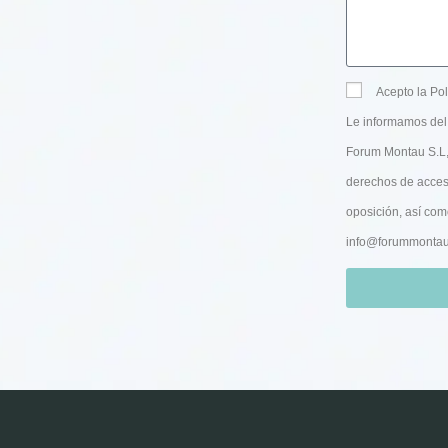
Acepto la Pol
Le informamos del 
Forum Montau S.L, 
derechos de acceso,
oposición, así com
info@forummonta