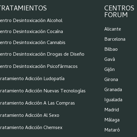
TRATAMIENTOS
CENTROS
FORUM
entro Desintoxicación Alcohol
Alicante
entro Desintoxicación Cocaína
Barcelona
entro Desintoxicación Cannabis
Bilbao
entro Desintoxicación Drogas de Diseño
Gavà
entro Desintoxicación Psicofármacos
Gijón
ratamiento Adicción Ludopatía
Girona
Granada
ratamiento Adicción Nuevas Tecnologías
Igualada
ratamiento Adicción A Las Compras
Madrid
ratamiento Adicción Al Sexo
Málaga
ratamiento Adicción Chemsex
Mataró