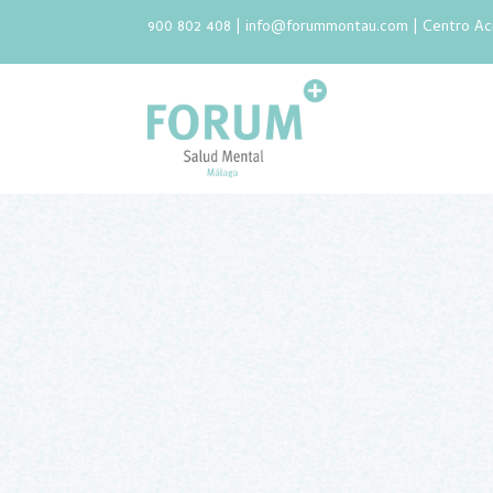
900 802 408 |
info@forummontau.com
| Centro Ac