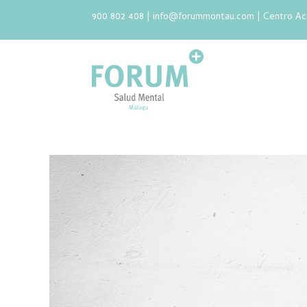
900 802 408 |
info@forummontau.com
| Centro Ac