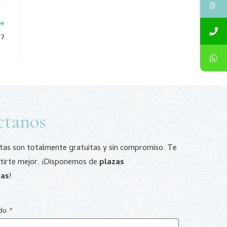
s?
ctanos
itas son totalmente gratuitas y sin compromiso. Te
tirte mejor. ¡Disponemos de
plazas
das
!
ido