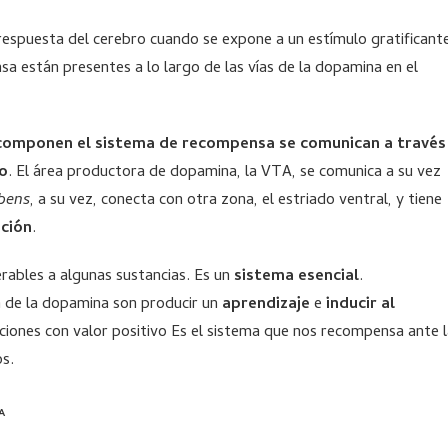
respuesta del cerebro cuando se expone a un estímulo gratificant
sa están presentes a lo largo de las vías de la dopamina en el
componen el sistema de recompensa se comunican a través
ro
. El área productora de dopamina, la VTA, se comunica a su vez
bens
, a su vez, conecta con otra zona, el estriado ventral, y tiene
ación
.
erables a algunas sustancias. Es un
sistema esencial
.
 de la dopamina son producir un
aprendizaje
e
inducir al
iones con valor positivo Es el sistema que nos recompensa ante l
os.
A