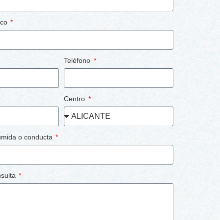
ico
Teléfono
Centro
umida o conducta
nsulta