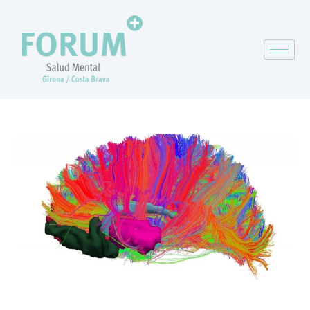
¿Per qué les drogues creen més addicció