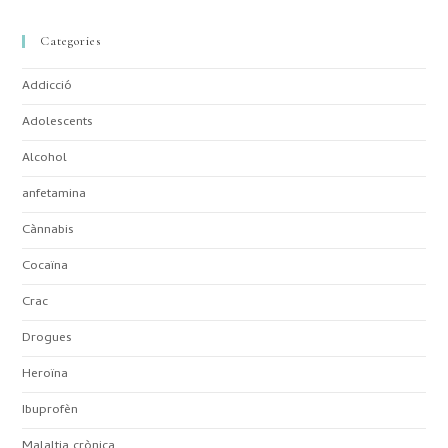
Categories
Addicció
Adolescents
Alcohol
anfetamina
Cànnabis
Cocaïna
Crac
Drogues
Heroïna
Ibuprofèn
Malaltia crònica