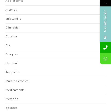
Adolescents
→
Alcohol
Más información
anfetamina
Cànnabis
Cocaïna
Crac
Drogues
Heroïna
Ibuprofèn
Malaltia crònica
Medicaments
Memòria
opiodes