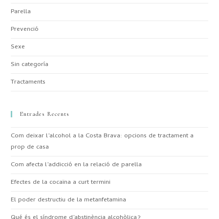
Parella
Prevenció
Sexe
Sin categoría
Tractaments
Entrades Recents
Com deixar l’alcohol a la Costa Brava: opcions de tractament a
prop de casa
Com afecta l’addicció en la relació de parella
Efectes de la cocaïna a curt termini
El poder destructiu de la metanfetamina
Qué és el síndrome d’abstinència alcohòlica?