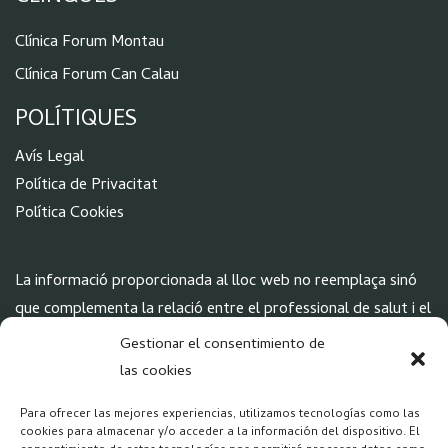
Clínica Forum Montau
Clínica Forum Can Calau
POLÍTIQUES
Aví
s Legal
Política de Privacitat
Política Cookies
La informació proporcionada al lloc web no reemplaça sinó
que complementa la relació entre el professional de salut i el
seu pacient o visitant i en cas de dubte ha de consultar amb
Gestionar el consentimiento de
el seu professional. El responsable del tractament de les
las cookies
dades de caràcter personal és Forum Montau S.L.
Para ofrecer las mejores experiencias, utilizamos tecnologías como las
cookies para almacenar y/o acceder a la información del dispositivo. El