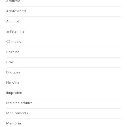
Addicció
Adolescents
Alcohol
anfetamina
Cànnabis
Cocaïna
Crac
Drogues
Heroïna
Ibuprofèn
Malaltia crònica
Medicaments
Memòria