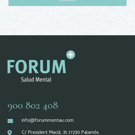
ENVIAR
900 802 408
info@forummontau.com
C/ President Macià, 35 17230 Palamós