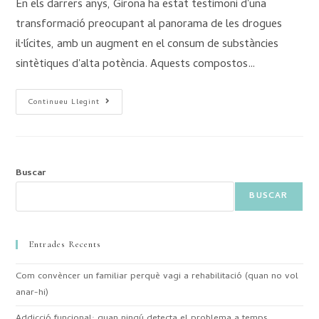
En els darrers anys, Girona ha estat testimoni d'una
transformació preocupant al panorama de les drogues
il·lícites, amb un augment en el consum de substàncies
sintètiques d'alta potència. Aquests compostos…
Continueu Llegint
Buscar
BUSCAR
Entrades Recents
Com convèncer un familiar perquè vagi a rehabilitació (quan no vol
anar-hi)
Addicció funcional: quan ningú detecta el problema a temps