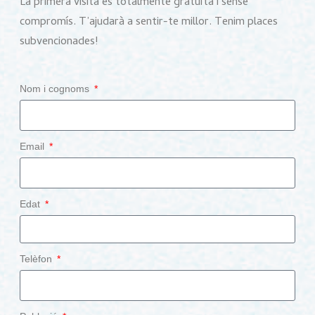
La primera visita és totalmente gratuïta i sense
compromís. T’ajudarà a sentir-te millor. Tenim places
subvencionades!
Nom i cognoms
Email
Edat
Telèfon