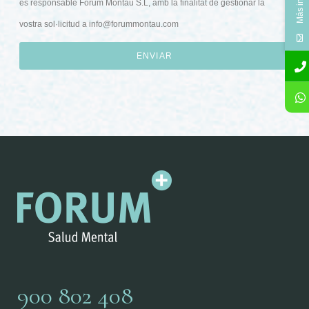
és responsable Forum Montau S.L, amb la finalitat de gestionar la
vostra sol·licitud a
info@forummontau.com
ENVIAR
900 802 408