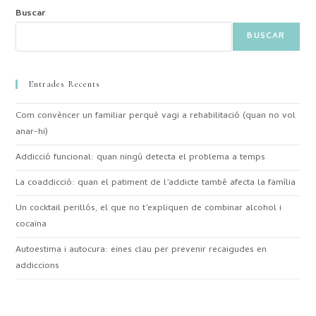
Buscar
BUSCAR
Entrades Recents
Com convèncer un familiar perquè vagi a rehabilitació (quan no vol
anar-hi)
Addicció funcional: quan ningú detecta el problema a temps
La coaddicció: quan el patiment de l’addicte també afecta la família
Un cocktail perillós, el que no t’expliquen de combinar alcohol i
cocaïna
Autoestima i autocura: eines clau per prevenir recaigudes en
addiccions