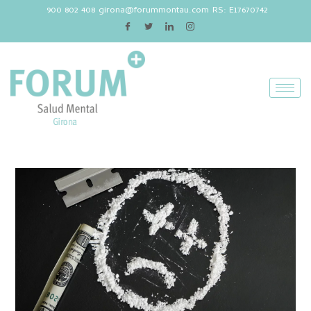
900 802 408
girona@forummontau.com
RS: E17670742