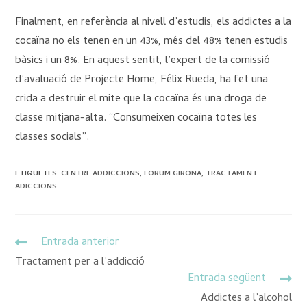
Finalment, en referència al nivell d’estudis, els addictes a la
cocaïna no els tenen en un 43%, més del 48% tenen estudis
bàsics i un 8%. En aquest sentit, l’expert de la comissió
d’avaluació de Projecte Home, Félix Rueda, ha fet una
crida a destruir el mite que la cocaïna és una droga de
classe mitjana-alta. “Consumeixen cocaïna totes les
classes socials”.
ETIQUETES
:
CENTRE ADDICCIONS
,
FORUM GIRONA
,
TRACTAMENT
ADICCIONS
Entrada anterior
Tractament per a l’addicció
Entrada següent
Addictes a l’alcohol