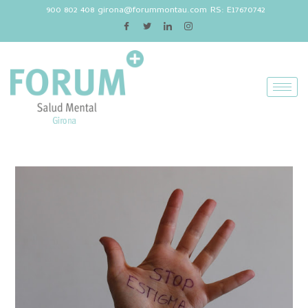
900 802 408
girona@forummontau.com
RS: E17670742