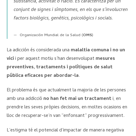
substància, activitat o rlació. Es caracteritza per un
conjunt de signes i símptomes, en els que s’involucren
factors biològics, genètics, psicològics i socials.
Organización Mundial de la Salud (
OMS
)
La adicción és considerada una
malaltia comuna i no un
vici
i per aquest motiu s’han desenvolupat
mesures
preventives, tractaments i polítiques de salut
pública eficaces per abordar-la
.
El problema és que actualment la majoria de les persones
amb una addicció
no han fet mai un tractament
i, en
prendre les seves pròpies decisions, en moltes ocasions en
lloc de recuperar-se’n van “enfonsant” progressivament.
L’estigma té el potencial d’impactar de manera negativa