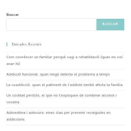
Buscar
BUSCAR
Entrades Recents
Com convèncer un familiar perquè vagi a rehabilitació (quan no vol
anar-hi)
Addicció funcional: quan ningú detecta el problema a temps
La coaddicció: quan el patiment de l’addicte també afecta la família
Un cocktail perillós, el que no t’expliquen de combinar alcohol i
cocaïna
Autoestima i autocura: eines clau per prevenir recaigudes en
addiccions