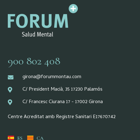
900 802 408
girona@forummontau.com
C/ President Macià, 35 17230 Palamós
C/ Francesc Ciurana 17 - 17002 Girona
Centre Acreditat amb Registre Sanitari E17670742
ES
CA