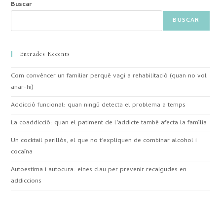
Buscar
BUSCAR
Entrades Recents
Com convèncer un familiar perquè vagi a rehabilitació (quan no vol
anar-hi)
Addicció funcional: quan ningú detecta el problema a temps
La coaddicció: quan el patiment de l’addicte també afecta la família
Un cocktail perillós, el que no t’expliquen de combinar alcohol i
cocaïna
Autoestima i autocura: eines clau per prevenir recaigudes en
addiccions