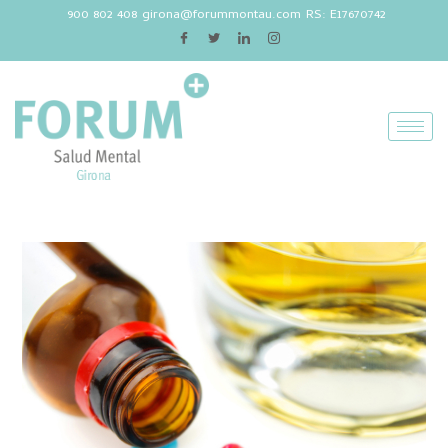
900 802 408
girona@forummontau.com
RS: E17670742