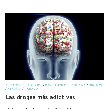
ADICCIONES
/
ALCOHOL
/
BARBITÚRICOS
/
COCAÍNA
/
DROGAS
/
HEROÍNA
/
TABACO
Las drogas más adictivas