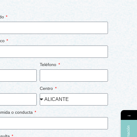
ido
ico
Teléfono
Centro
umida o conducta
→
nsulta