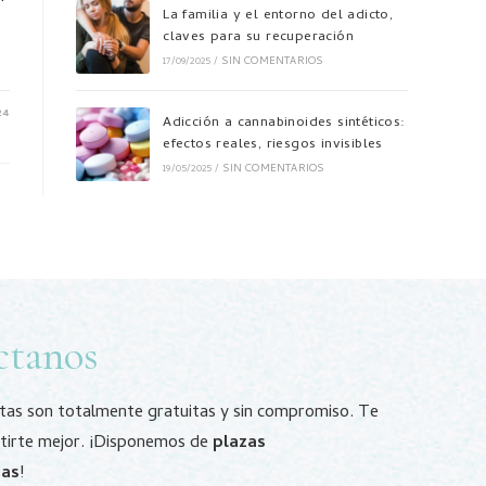
La familia y el entorno del adicto,
claves para su recuperación
17/09/2025
/
SIN COMENTARIOS
24
Adicción a cannabinoides sintéticos:
efectos reales, riesgos invisibles
19/05/2025
/
SIN COMENTARIOS
ctanos
itas son totalmente gratuitas y sin compromiso. Te
tirte mejor. ¡Disponemos de
plazas
das
!