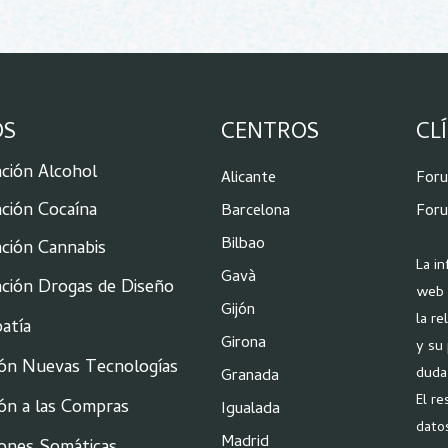
OS
CENTROS
CL
ción Alcohol
Alicante
For
ción Cocaína
Barcelona
Foru
Bilbao
ción Cannabis
La i
Gavà
ación Drogas de Diseño
web 
Gijón
la re
atía
Girona
y su
ión Nuevas Tecnologías
duda
Granada
El re
ón a las Compras
Igualada
dato
Madrid