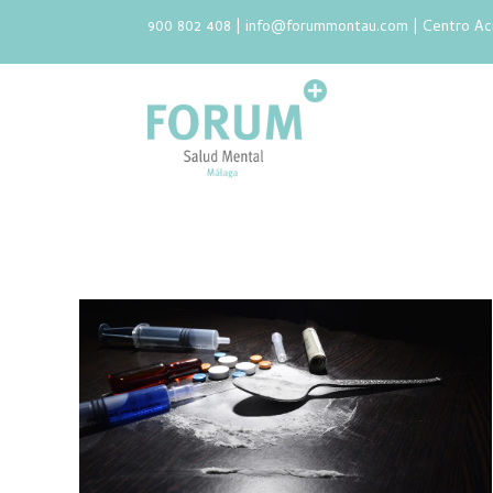
900 802 408 |
info@forummontau.com
| Centro Ac