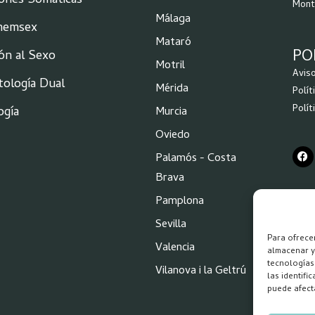
iones Somáticas
Mont
Málaga
Chemsex
Mataró
PO
ón al Sexo
Motril
Avis
tología Dual
Mérida
Polít
Polít
ogía
Murcia
Oviedo
Palamós - Costa
Brava
Pamplona
Sevilla
Para ofrece
Valencia
almacenar y/
tecnologías
Vilanova i la Geltrú
las identifi
puede afecta