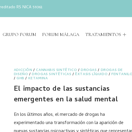
reditado RS NICA 59361
GRUPO FORUM
FORUM MÁLAGA
TRATAMIENTOS
ADICCIÓN
/
CANNABIS SINTÉTICO
/
DROGAS
/
DROGAS DE
DISEÑO
/
DROGAS SINTÉTICAS
/
ÉXTASIS LÍQUIDO
/
FENTANIL
/
GHB
/
KETAMINA
El impacto de las sustancias
emergentes en la salud mental
En los últimos años, el mercado de drogas ha
experimentado una transformación con la aparición de
nuevas sustancias psicoactivas y sintéticas que representa