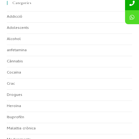
Categories
Addicció
Adolescents
Alcohol
anfetamina
Cànnabis
Cocaïna
Crac
Drogues
Heroïna
Ibuprofèn
Malaltia crònica