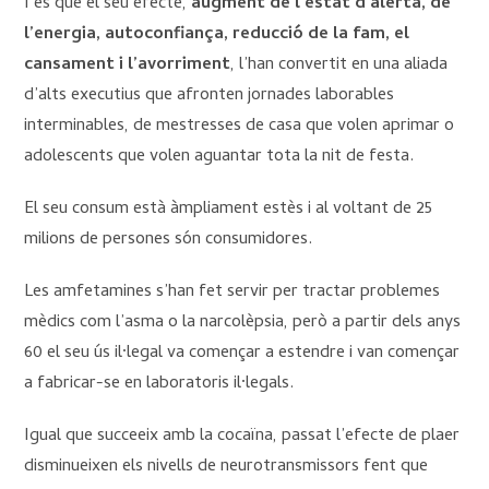
I és que el seu efecte,
augment de l’estat d’alerta, de
l’energia, autoconfiança, reducció de la fam, el
cansament i l’avorriment
, l’han convertit en una aliada
d’alts executius que afronten jornades laborables
interminables, de mestresses de casa que volen aprimar o
adolescents que volen aguantar tota la nit de festa.
El seu consum està àmpliament estès i al voltant de 25
milions de persones són consumidores.
Les amfetamines s’han fet servir per tractar problemes
mèdics com l’asma o la narcolèpsia, però a partir dels anys
60 el seu ús il·legal va començar a estendre i van començar
a fabricar-se en laboratoris il·legals.
Igual que succeeix amb la cocaïna, passat l’efecte de plaer
disminueixen els nivells de neurotransmissors fent que