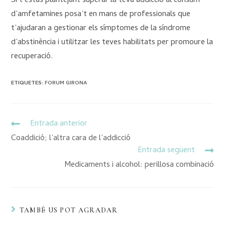
Si t’estàs plantejant superar la teva addicció al consum
d’amfetamines posa’t en mans de professionals que
t’ajudaran a gestionar els símptomes de la síndrome
d’abstinència i utilitzar les teves habilitats per promoure la
recuperació.
ETIQUETES
:
FORUM GIRONA
Entrada anterior
Coaddició; l’altra cara de l’addicció
Entrada següent
Medicaments i alcohol: perillosa combinació
TAMBÉ US POT AGRADAR