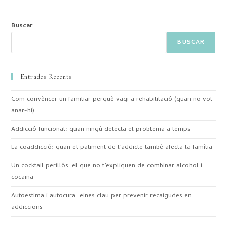
Buscar
BUSCAR
Entrades Recents
Com convèncer un familiar perquè vagi a rehabilitació (quan no vol
anar-hi)
Addicció funcional: quan ningú detecta el problema a temps
La coaddicció: quan el patiment de l’addicte també afecta la família
Un cocktail perillós, el que no t’expliquen de combinar alcohol i
cocaïna
Autoestima i autocura: eines clau per prevenir recaigudes en
addiccions