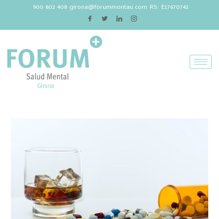
900 802 408
girona@forummontau.com
RS: E17670742