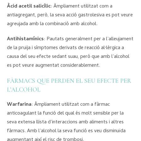
Àcid acetil salicílic
: Àmpliament utilitzat com a
antiagregant, però, la seva acció gastrolesiva es pot veure
agreujada amb la combinació amb alcohol.
Antihistamínics
: Pautats generalment per a l’alleujament
de la pruïja i símptomes derivats de reacció al·lèrgica a
causa del seu efecte sedant suau, però que amb l’alcohol
es pot veure augmentat considerablement.
FÀRMACS QUE PERDEN EL SEU EFECTE PER
L’ALCOHOL
Warfarina
: Àmpliament utilitzat com a fàrmac
anticoagulant la funció del qual és molt sensible per la
seva extensa llista d’interaccions amb aliments i altres
fàrmacs. Amb l’alcohol la seva funció es veu disminuïda
augmentant així el risc de trombosi.