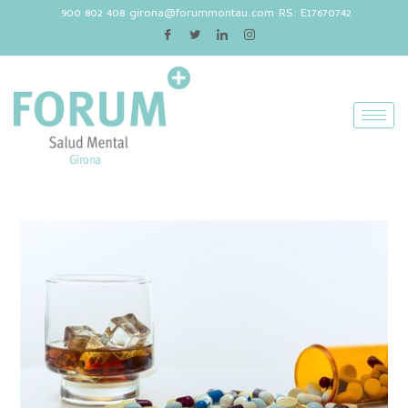
900 802 408
girona@forummontau.com
RS: E17670742