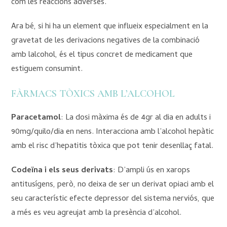
com les reaccions adverses.
Ara bé, si hi ha un element que influeix especialment en la
gravetat de les derivacions negatives de la combinació
amb lalcohol, és el tipus concret de medicament que
estiguem consumint.
FÀRMACS TÒXICS AMB L’ALCOHOL
Paracetamol
: La dosi màxima és de 4gr al dia en adults i
90mg/quilo/dia en nens. Interacciona amb l’alcohol hepàtic
amb el risc d’hepatitis tòxica que pot tenir desenllaç fatal.
Codeïna i els seus derivats
: D’ampli ús en xarops
antitusígens, però, no deixa de ser un derivat opiaci amb el
seu característic efecte depressor del sistema nerviós, que
a més es veu agreujat amb la presència d’alcohol.