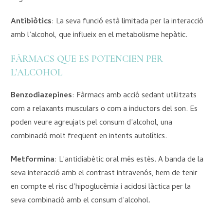
Antibiòtics
: La seva funció està limitada per la interacció
amb l’alcohol, que influeix en el metabolisme hepàtic.
FÀRMACS QUE ES POTENCIEN PER
L’ALCOHOL
Benzodiazepines
: Fàrmacs amb acció sedant utilitzats
com a relaxants musculars o com a inductors del son. Es
poden veure agreujats pel consum d’alcohol, una
combinació molt freqüent en intents autolítics.
Metformina
: L’antidiabètic oral més estès. A banda de la
seva interacció amb el contrast intravenós, hem de tenir
en compte el risc d’hipoglucèmia i acidosi làctica per la
seva combinació amb el consum d’alcohol.