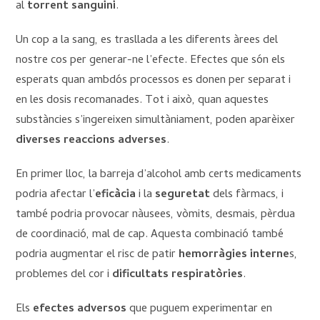
al
torrent sanguini
.
Un cop a la sang, es trasllada a les diferents àrees del
nostre cos per generar-ne l’efecte. Efectes que són els
esperats quan ambdós processos es donen per separat i
en les dosis recomanades. Tot i això, quan aquestes
substàncies s’ingereixen simultàniament, poden aparèixer
diverses reaccions adverses
.
En primer lloc, la barreja d’alcohol amb certs medicaments
podria afectar l’
eficàcia
i la
seguretat
dels fàrmacs, i
també podria provocar nàusees, vòmits, desmais, pèrdua
de coordinació, mal de cap. Aquesta combinació també
podria augmentar el risc de patir
hemorràgies interne
s,
problemes del cor i
dificultats respiratòries
.
Els
efectes adversos
que puguem experimentar en