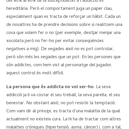
del 40% al 60% de la susceptibilitat a l’addicció és
hereditària. Però el comportament juga un paper clau,
especialment quan es tracta de reforçar un hàbit. Cada un
de nosaltres ha de prendre decisions sobre si realitzem una
cosa que volem fer o no (per exemple, desitjar menjar una
xocolata però no fer-ho per evitar conseqüències
negatives a mig). De vegades això no es pot controlar,
però són més les vegades que un pot. En les persones que
són addictes, com hem vist al personatge del jugador,
aquest control és molt difícil.
La persona que és addicta no vol ser-ho
. La seva
addicció ja li va costar el seu treball, la seva parella, el seu
benestar. No obstant això, no pot resistir la temptació.
Com vam dir al principi, es tracta d’una malaltia de la qual
actualment no existeix cura. La hi ha de tractar com altres
malalties cròniques (hipertensió, asma, càncer) i, com a tal,