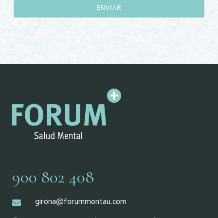
ENVIAR
900 802 408
girona@forummontau.com