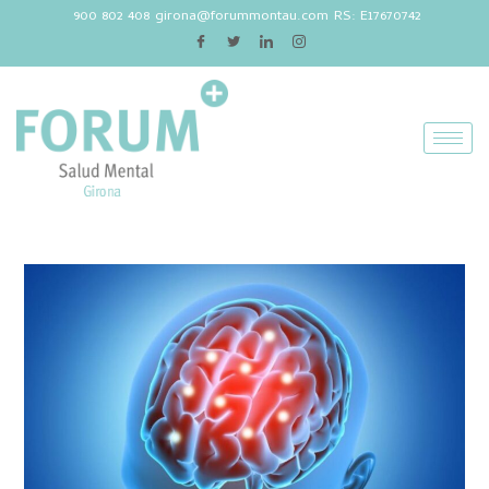
900 802 408
girona@forummontau.com
RS: E17670742