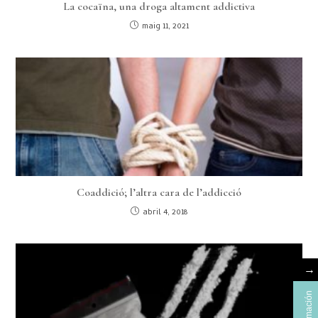
La cocaïna, una droga altament addictiva
maig 11, 2021
Coaddició; l’altra cara de l’addicció
abril 4, 2018
→