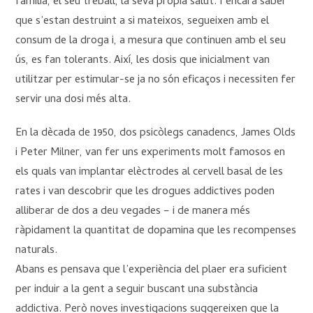
família, el seu treball, la seva pròpia salut. I encara saber
que s’estan destruint a si mateixos, segueixen amb el
consum de la droga i, a mesura que continuen amb el seu
ús, es fan tolerants. Així, les dosis que inicialment van
utilitzar per estimular-se ja no són eficaços i necessiten fer
servir una dosi més alta.
En la dècada de 1950, dos psicòlegs canadencs, James Olds
i Peter Milner, van fer uns experiments molt famosos en
els quals van implantar elèctrodes al cervell basal de les
rates i van descobrir que les drogues addictives poden
alliberar de dos a deu vegades – i de manera més
ràpidament la quantitat de dopamina que les recompenses
naturals.
Abans es pensava que l’experiència del plaer era suficient
per induir a la gent a seguir buscant una substància
addictiva. Però noves investigacions suggereixen que la