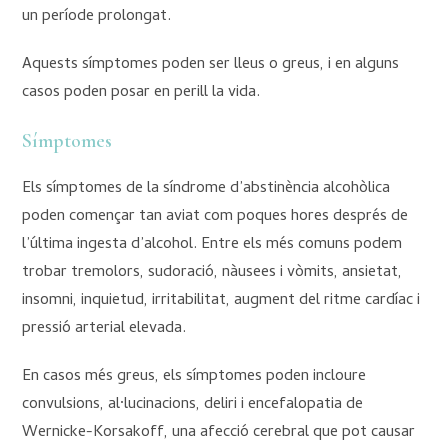
un període prolongat.
Aquests símptomes poden ser lleus o greus, i en alguns
casos poden posar en perill la vida.
Símptomes
Els símptomes de la síndrome d’abstinència alcohòlica
poden començar tan aviat com poques hores després de
l’última ingesta d’alcohol. Entre els més comuns podem
trobar tremolors, sudoració, nàusees i vòmits, ansietat,
insomni, inquietud, irritabilitat, augment del ritme cardíac i
pressió arterial elevada.
En casos més greus, els símptomes poden incloure
convulsions, al·lucinacions, deliri i encefalopatia de
Wernicke-Korsakoff, una afecció cerebral que pot causar