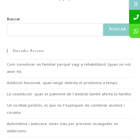
Buscar
BUSCAR
Entrades Recents
Com convèncer un familiar perquè vagi a rehabilitació (quan no vol
anar-hi)
Addicció funcional: quan ningú detecta el problema a temps
La coaddicció: quan el patiment de l’addicte també afecta la família
Un cocktail perillós, el que no t’expliquen de combinar alcohol i
cocaïna
Autoestima i autocura: eines clau per prevenir recaigudes en
addiccions