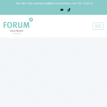
900 802 408
pamplona@forummontau.com
RS C03274