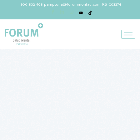
900 802 408
pamplona@forummontau.com
RS C03274