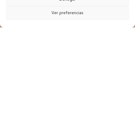
Ver preferencias
Qué son las adicciones
somáticas
Las adicciones somáticas son aquellas conductas
compulsivas que involucran el cuerpo directamente y