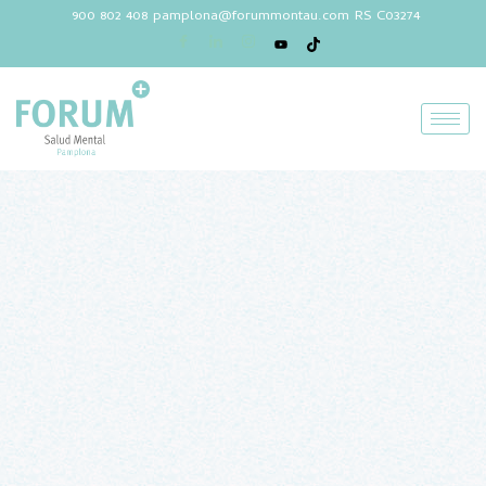
900 802 408
pamplona@forummontau.com
RS C03274