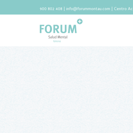
900 802 408 |
info@forummontau.com
| Centro Ac