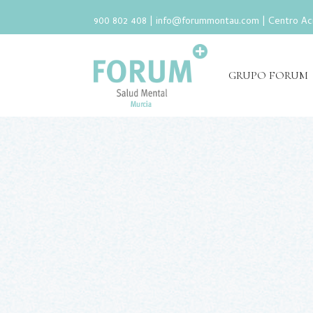
900 802 408 |
info@forummontau.com
| Centro Ac
GRUPO FORUM