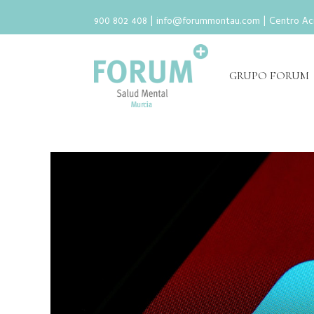
900 802 408 |
info@forummontau.com
| Centro Ac
GRUPO FORUM