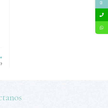
s?
ctanos