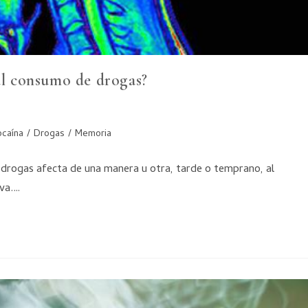
 al consumo de drogas?
caína
/
Drogas
/
Memoria
e drogas afecta de una manera u otra, tarde o temprano, al
iva.…