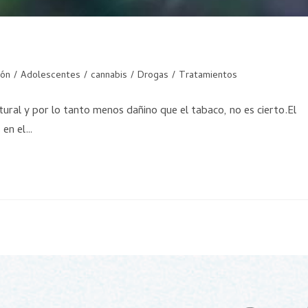
ión
/
Adolescentes
/
cannabis
/
Drogas
/
Tratamientos
tural y por lo tanto menos dañino que el tabaco, no es cierto.El
s en el…