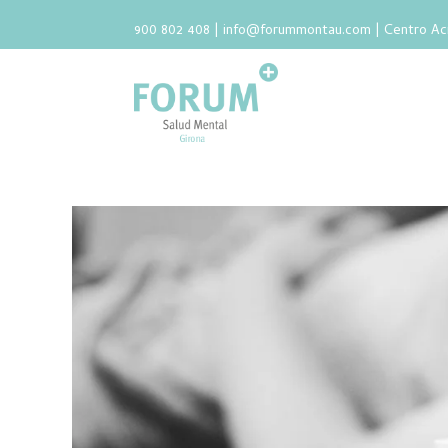
900 802 408 |
info@forummontau.com
| Centro Ac