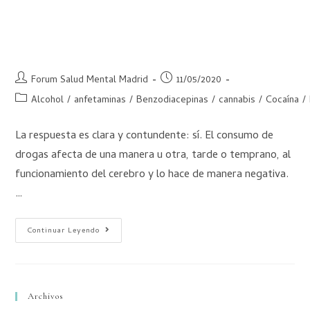
¿Existe deterioro cognitivo asociado al
consumo de drogas?
Forum Salud Mental Madrid
11/05/2020
Alcohol
/
anfetaminas
/
Benzodiacepinas
/
cannabis
/
Cocaína
/
La respuesta es clara y contundente: sí. El consumo de
drogas afecta de una manera u otra, tarde o temprano, al
funcionamiento del cerebro y lo hace de manera negativa.
…
Continuar Leyendo
Archivos