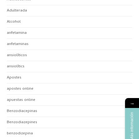
Adulterada
Alcohol
anfetamina
anfetaminas
ansiolíticos
ansiolítics
Apostes
apostes online
apuestas online
→
Benzodiacepinas
Más información
Benzodiazepines
benzodizepina