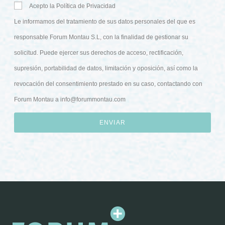
Acepto la Política de Privacidad
Le informamos del tratamiento de sus datos personales del que es
responsable Forum Montau S.L, con la finalidad de gestionar su
solicitud. Puede ejercer sus derechos de acceso, rectificación,
supresión, portabilidad de datos, limitación y oposición, así como la
revocación del consentimiento prestado en su caso, contactando con
Forum Montau a
info@forummontau.com
ENVIAR