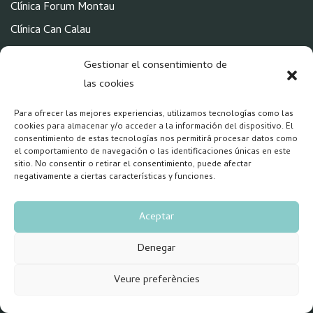
Clínica Forum Montau
Clínica Can Calau
Gestionar el consentimiento de
POLÍTICAS
las cookies
Para ofrecer las mejores experiencias, utilizamos tecnologías como las
Aviso Legal
cookies para almacenar y/o acceder a la información del dispositivo. El
Política de Privacidad
consentimiento de estas tecnologías nos permitirá procesar datos como
el comportamiento de navegación o las identificaciones únicas en este
Política Cookies
sitio. No consentir o retirar el consentimiento, puede afectar
negativamente a ciertas características y funciones.
La información proporcionada en el sitio web no remplaza si
no que complementa la relación entre el profesional de salud
Aceptar
y su paciente o visitante y en caso de duda debe consultar
Denegar
con su profesional.
El responsable del tratamiento de los datos
de carácter personal es Forum Montau S.L.
Veure preferències