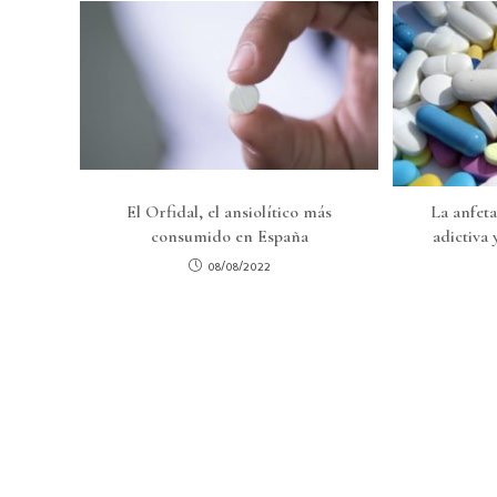
El Orfidal, el ansiolítico más
La anfet
consumido en España
adictiva
08/08/2022