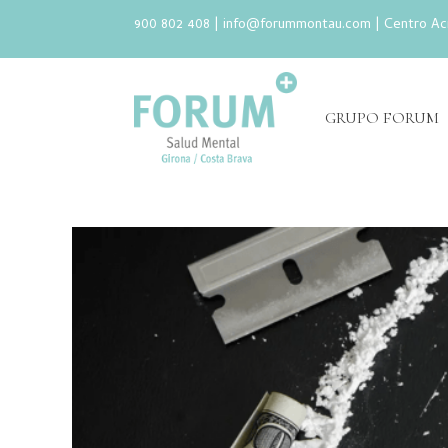
900 802 408 |
info@forummontau.com
| Centro Ac
GRUPO FORUM