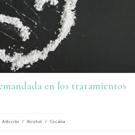
demandada en los tratamientos
Adicción
/
Alcohol
/
Cocaína