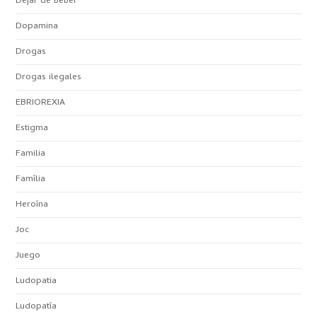
Dejar de beber
Dopamina
Drogas
Drogas ilegales
EBRIOREXIA
Estigma
Familia
Família
Heroína
Joc
Juego
Ludopatia
Ludopatía