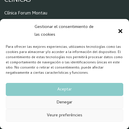
CLÍNICAS
Clínica Forum Montau
Clínica Can Calau
Gestionar el consentimiento de
las cookies
POLÍTICAS
Para ofrecer las mejores experiencias, utilizamos tecnologías como las
cookies para almacenar y/o acceder a la información del dispositivo. El
consentimiento de estas tecnologías nos permitirá procesar datos como
Aviso Legal
el comportamiento de navegación o las identificaciones únicas en este
Política de Privacidad
sitio. No consentir o retirar el consentimiento, puede afectar
negativamente a ciertas características y funciones.
Política Cookies
Aceptar
La información proporcionada en el sitio web no remplaza si
no que complementa la relación entre el profesional de salud
Denegar
y su paciente o visitante y en caso de duda debe consultar
con su profesional.
El responsable del tratamiento de los datos
Veure preferències
de carácter personal es Forum Montau S.L.