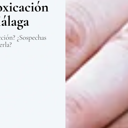
oxicación
álaga
cción? ¿Sospechas
erla?