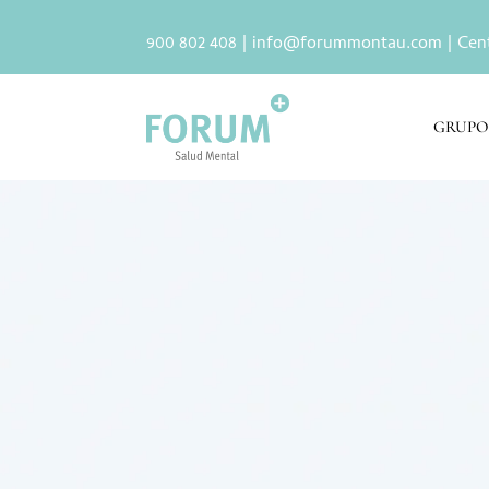
900 802 408 |
info@forummontau.com
| Cen
GRUPO