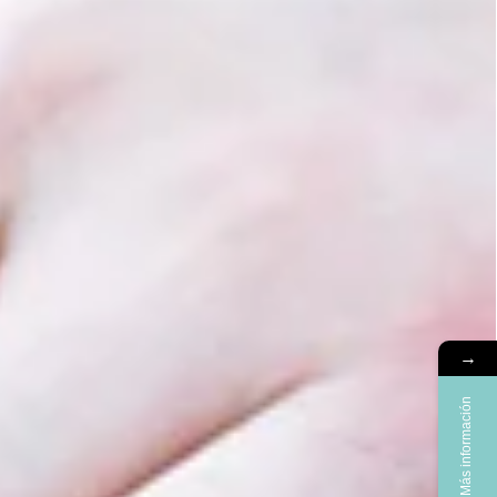
→
Más información