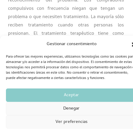
reconocimiento del problema. Los compradores
compulsivos con frecuencia niegan que tengan un
problema o que necesiten tratamiento. La mayoría sólo
reciben tratamiento cuando otras personas los
presionan. El tratamiento terapéutico tiene como
objetivo conseguir controlar el impulso a comprar y
Gestionar consentimiento
prevenir las posibles recaídas. A través del tratamiento
Para ofrecer las mejores experiencias, utilizamos tecnologías como las cookies pa
psicológico la persona irá aprendiendo paulatinamente
almacenar y/o acceder a la información del dispositivo. El consentimiento de estas
a controlar su impulso a comprar.
tecnologías nos permitirá procesar datos como el comportamiento de navegación 
las identificaciones únicas en este sitio. No consentir o retirar el consentimiento,
puede afectar negativamente a ciertas características y funciones.
Aceptar
Se utilizan diferentes técnicas como la desensibilización
automática y la relajación que se dirigen a controlar la
Denegar
ansiedad generada por la abstinencia de jugar. Técnicas
de terapia cognitiva como el registro de pensamientos
Ver preferencias
automáticos repetitivos o distorsionados, la toma de