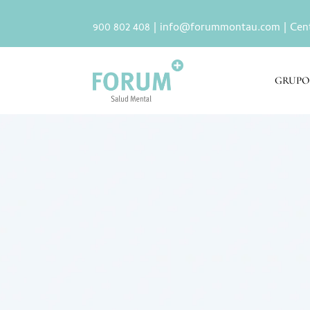
900 802 408 |
info@forummontau.com
| Cen
GRUPO