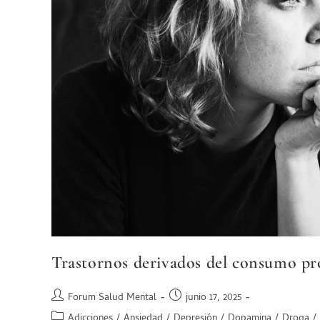
Trastornos derivados del consumo pr
Forum Salud Mental
junio 17, 2025
Adicciones
/
Ansiedad
/
Depresión
/
Dopamina
/
Droga
/