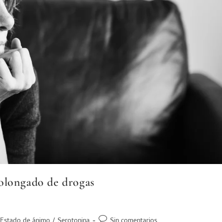
olongado de drogas
Estado de ánimo
/
Serotonina
Sin comentarios