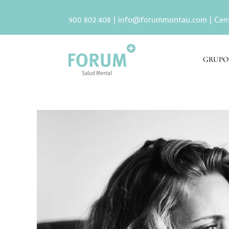
900 802 408 |
info@forummontau.com
| Cen
GRUPO