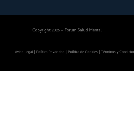
Copyright 2026 – Forum Salud Mental
Aviso Legal
|
Política Privacidad
|
Política de Cookies
|
Términos y Condicio